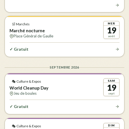
MER
🛒 Marchés
19
Marché nocturne
Place Général de Gaulle
août
✓ Gratuit
SEPTEMBRE 2026
SAM
🎭 Culture & Expos
19
World Cleanup Day
Jeu de boules
sept
✓ Gratuit
DIM
🎭 Culture & Expos